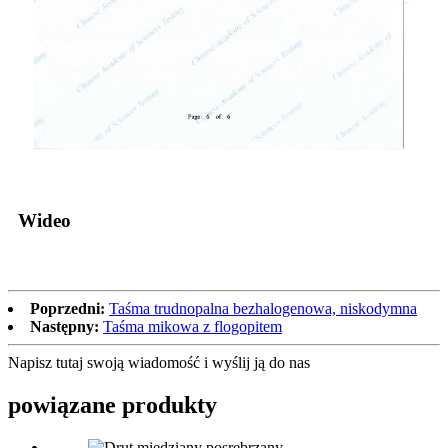
Wideo
Poprzedni:
Taśma trudnopalna bezhalogenowa, niskodymna
Następny:
Taśma mikowa z flogopitem
Napisz tutaj swoją wiadomość i wyślij ją do nas
powiązane produkty