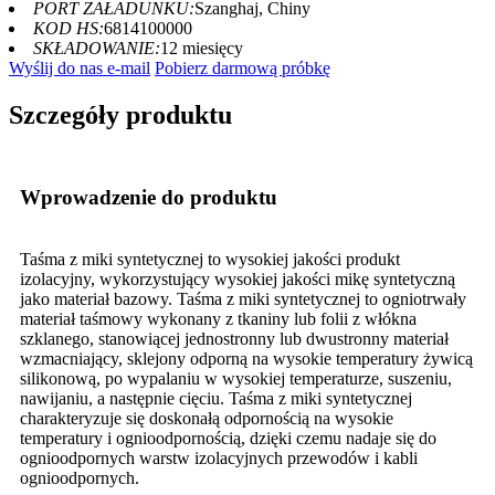
PORT ZAŁADUNKU:
Szanghaj, Chiny
KOD HS:
6814100000
SKŁADOWANIE:
12 miesięcy
Wyślij do nas e-mail
Pobierz darmową próbkę
Szczegóły produktu
Wprowadzenie do produktu
Taśma z miki syntetycznej to wysokiej jakości produkt
izolacyjny, wykorzystujący wysokiej jakości mikę syntetyczną
jako materiał bazowy. Taśma z miki syntetycznej to ogniotrwały
materiał taśmowy wykonany z tkaniny lub folii z włókna
szklanego, stanowiącej jednostronny lub dwustronny materiał
wzmacniający, sklejony odporną na wysokie temperatury żywicą
silikonową, po wypalaniu w wysokiej temperaturze, suszeniu,
nawijaniu, a następnie cięciu. Taśma z miki syntetycznej
charakteryzuje się doskonałą odpornością na wysokie
temperatury i ognioodpornością, dzięki czemu nadaje się do
ognioodpornych warstw izolacyjnych przewodów i kabli
ognioodpornych.