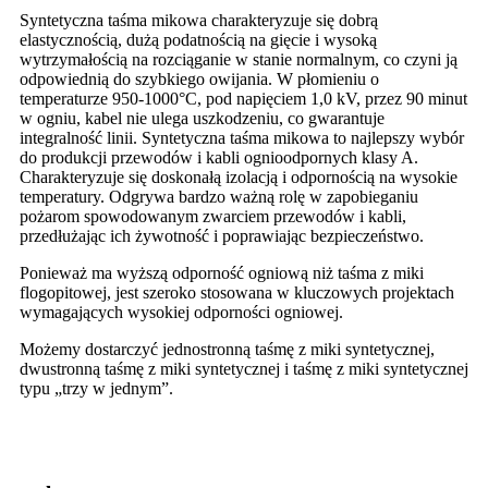
Syntetyczna taśma mikowa charakteryzuje się dobrą
elastycznością, dużą podatnością na gięcie i wysoką
wytrzymałością na rozciąganie w stanie normalnym, co czyni ją
odpowiednią do szybkiego owijania. W płomieniu o
temperaturze 950-1000°C, pod napięciem 1,0 kV, przez 90 minut
w ogniu, kabel nie ulega uszkodzeniu, co gwarantuje
integralność linii. Syntetyczna taśma mikowa to najlepszy wybór
do produkcji przewodów i kabli ognioodpornych klasy A.
Charakteryzuje się doskonałą izolacją i odpornością na wysokie
temperatury. Odgrywa bardzo ważną rolę w zapobieganiu
pożarom spowodowanym zwarciem przewodów i kabli,
przedłużając ich żywotność i poprawiając bezpieczeństwo.
Ponieważ ma wyższą odporność ogniową niż taśma z miki
flogopitowej, jest szeroko stosowana w kluczowych projektach
wymagających wysokiej odporności ogniowej.
Możemy dostarczyć jednostronną taśmę z miki syntetycznej,
dwustronną taśmę z miki syntetycznej i taśmę z miki syntetycznej
typu „trzy w jednym”.