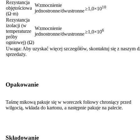
Rezystancja
Wzmocnienie
10
objętościowa
≥1,0×10
jednostronne/dwustronne
(Ω·m)
Rezystancja
izolacji (w
Wzmocnienie
6
temperaturze
≥1,0×10
jednostronne/dwustronne
próby
ogniowej) (Ω)
Uwaga: Aby uzyskać więcej szczegółów, skontaktuj się z naszym d
sprzedaży.
Opakowanie
Taśmę mikową pakuje się w woreczek foliowy chroniący przed
wilgocią, wkłada do kartonu, a następnie pakuje na palecie.
Składowanie