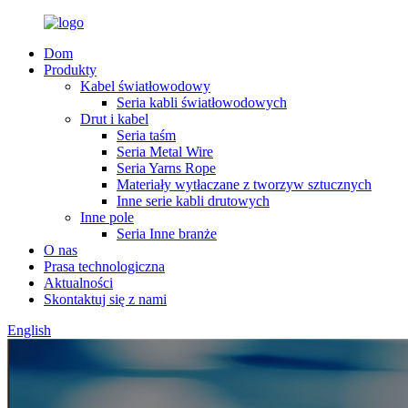
Dom
Produkty
Kabel światłowodowy
Seria kabli światłowodowych
Drut i kabel
Seria taśm
Seria Metal Wire
Seria Yarns Rope
Materiały wytłaczane z tworzyw sztucznych
Inne serie kabli drutowych
Inne pole
Seria Inne branże
O nas
Prasa technologiczna
Aktualności
Skontaktuj się z nami
English