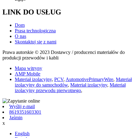
LINK DO USŁUG
Dom
Prasa technologiczna
O nas
Skontaktuj się z nami
Prawa autorskie © 2023 Dostawcy / producenci materiałów do
produkcji przewodów i kabli
Mapa witryny
AMP Mobile
Materiał izolacyjny
,
PCV
,
AutomotivePrimaryWire
,
Materiał
izolacyjny do samochodów
,
Materiał izolacyjny
,
Materiał
izolacyjny przewodu pierwotnego
,
Wyślij e-mail
8619351603301
Jaśmin
x
English