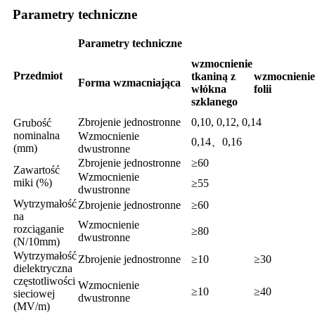
Parametry techniczne
Parametry techniczne
wzmocnienie
Przedmiot
tkaniną z
wzmocnienie
Forma wzmacniająca
włókna
folii
szklanego
Zbrojenie jednostronne
0,10, 0,12, 0,14
Grubość
nominalna
Wzmocnienie
0,14、0,16
(mm)
dwustronne
Zbrojenie jednostronne
≥60
Zawartość
Wzmocnienie
miki (%)
≥55
dwustronne
Wytrzymałość
Zbrojenie jednostronne
≥60
na
Wzmocnienie
rozciąganie
≥80
dwustronne
(N/10mm)
Wytrzymałość
Zbrojenie jednostronne
≥10
≥30
dielektryczna
częstotliwości
Wzmocnienie
≥10
≥40
sieciowej
dwustronne
(MV/m)