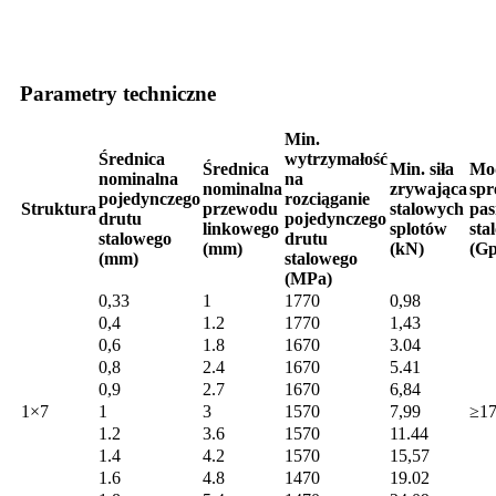
Parametry techniczne
Min.
Średnica
wytrzymałość
Średnica
Min. siła
Mo
nominalna
na
nominalna
zrywająca
spr
pojedynczego
rozciąganie
Struktura
przewodu
stalowych
pa
drutu
pojedynczego
linkowego
splotów
sta
stalowego
drutu
(mm)
(kN)
(Gp
(mm)
stalowego
(MPa)
0,33
1
1770
0,98
0,4
1.2
1770
1,43
0,6
1.8
1670
3.04
0,8
2.4
1670
5.41
0,9
2.7
1670
6,84
1×7
1
3
1570
7,99
≥1
1.2
3.6
1570
11.44
1.4
4.2
1570
15,57
1.6
4.8
1470
19.02