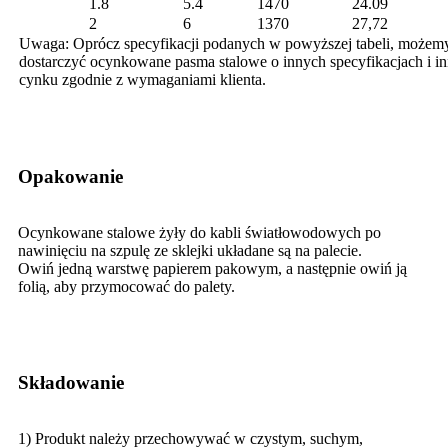
1.8
5.4
1470
24.09
2
6
1370
27,72
Uwaga: Oprócz specyfikacji podanych w powyższej tabeli, możem
dostarczyć ocynkowane pasma stalowe o innych specyfikacjach i in
cynku zgodnie z wymaganiami klienta.
Opakowanie
Ocynkowane stalowe żyły do ​​kabli światłowodowych po
nawinięciu na szpulę ze sklejki układane są na palecie.
Owiń jedną warstwę papierem pakowym, a następnie owiń ją
folią, aby przymocować do palety.
Składowanie
1) Produkt należy przechowywać w czystym, suchym,