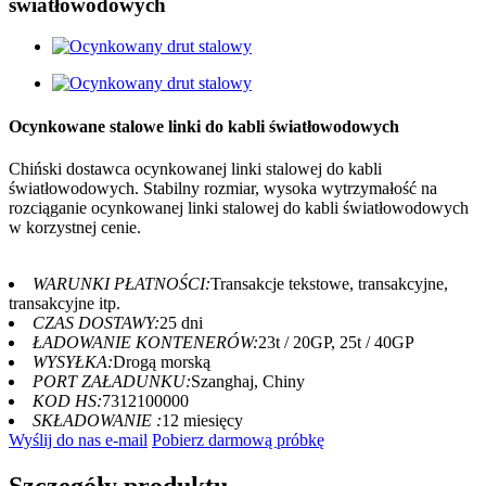
światłowodowych
Ocynkowane stalowe linki do kabli światłowodowych
Chiński dostawca ocynkowanej linki stalowej do kabli
światłowodowych. Stabilny rozmiar, wysoka wytrzymałość na
rozciąganie ocynkowanej linki stalowej do kabli światłowodowych
w korzystnej cenie.
WARUNKI PŁATNOŚCI:
Transakcje tekstowe, transakcyjne,
transakcyjne itp.
CZAS DOSTAWY:
25 dni
ŁADOWANIE KONTENERÓW:
23t / 20GP, 25t / 40GP
WYSYŁKA:
Drogą morską
PORT ZAŁADUNKU:
Szanghaj, Chiny
KOD HS:
7312100000
SKŁADOWANIE :
12 miesięcy
Wyślij do nas e-mail
Pobierz darmową próbkę
Szczegóły produktu