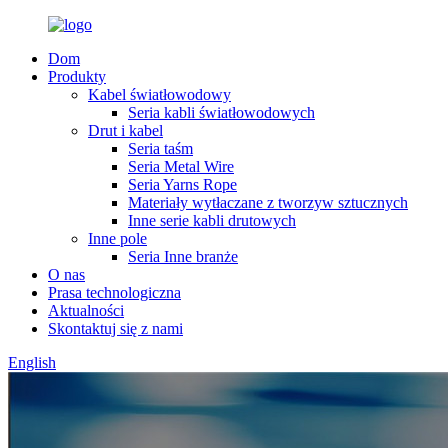
Dom
Produkty
Kabel światłowodowy
Seria kabli światłowodowych
Drut i kabel
Seria taśm
Seria Metal Wire
Seria Yarns Rope
Materiały wytłaczane z tworzyw sztucznych
Inne serie kabli drutowych
Inne pole
Seria Inne branże
O nas
Prasa technologiczna
Aktualności
Skontaktuj się z nami
English