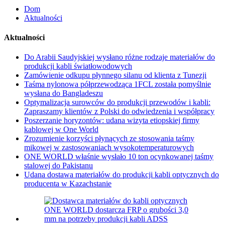
Dom
Aktualności
Aktualności
Do Arabii Saudyjskiej wysłano różne rodzaje materiałów do
produkcji kabli światłowodowych
Zamówienie odkupu płynnego silanu od klienta z Tunezji
Taśma nylonowa półprzewodząca 1FCL została pomyślnie
wysłana do Bangladeszu
Optymalizacja surowców do produkcji przewodów i kabli:
Zapraszamy klientów z Polski do odwiedzenia i współpracy
Poszerzanie horyzontów: udana wizyta etiopskiej firmy
kablowej w One World
Zrozumienie korzyści płynących ze stosowania taśmy
mikowej w zastosowaniach wysokotemperaturowych
ONE WORLD właśnie wysłało 10 ton ocynkowanej taśmy
stalowej do Pakistanu
Udana dostawa materiałów do produkcji kabli optycznych do
producenta w Kazachstanie