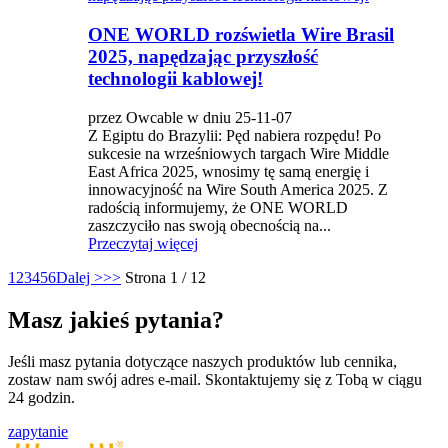
ONE WORLD rozświetla Wire Brasil
2025, napędzając przyszłość
technologii kablowej!
przez Owcable w dniu 25-11-07
Z Egiptu do Brazylii: Pęd nabiera rozpędu! Po
sukcesie na wrześniowych targach Wire Middle
East Africa 2025, wnosimy tę samą energię i
innowacyjność na Wire South America 2025. Z
radością informujemy, że ONE WORLD
zaszczyciło nas swoją obecnością na...
Przeczytaj więcej
1
2
3
4
5
6
Dalej >
>>
Strona 1 / 12
Masz jakieś pytania?
Jeśli masz pytania dotyczące naszych produktów lub cennika,
zostaw nam swój adres e-mail. Skontaktujemy się z Tobą w ciągu
24 godzin.
zapytanie