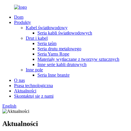
Dom
Produkty
Kabel światłowodowy
Seria kabli światłowodowych
Drut i kabel
Seria taśm
Seria drutu metalowego
Seria Yarns Rope
Materiały wytłaczane z tworzyw sztucznych
Inne serie kabli drutowych
Inne pole
Seria Inne branże
O nas
Prasa technologiczna
Aktualności
Skontaktuj się z nami
English
Aktualności