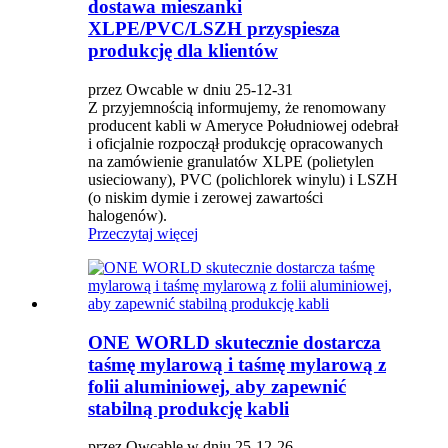
dostawa mieszanki
XLPE/PVC/LSZH przyspiesza
produkcję dla klientów
przez Owcable w dniu 25-12-31
Z przyjemnością informujemy, że renomowany
producent kabli w Ameryce Południowej odebrał
i oficjalnie rozpoczął produkcję opracowanych
na zamówienie granulatów XLPE (polietylen
usieciowany), PVC (polichlorek winylu) i LSZH
(o niskim dymie i zerowej zawartości
halogenów).
Przeczytaj więcej
ONE WORLD skutecznie dostarcza
taśmę mylarową i taśmę mylarową z
folii aluminiowej, aby zapewnić
stabilną produkcję kabli
przez Owcable w dniu 25-12-26