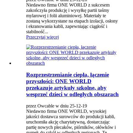
Niedawno firma ONE WORLD z sukcesem
zakończyła produkcję i wysyłkę partii taśmy
mylarowej i folii aluminiowej. Materiały te
zostaną wykorzystane na etapach izolacji, osłony
i ekranowania kabli, zapewniając ciągłość i
stabilność...
Przeczytaj więcej
Rozprzestrzenianie ciepła, łączenie
przyszłości: ONE WORLD
przekazuje artykuły szkolne, aby
wesprzeć dzieci w odległych obszarach
przez Owcable w dniu 25-12-19
Niedawno firma ONE WORLD, wysokiej
jakości dostawca surowców do produkcji kabli,
uruchomiła akcję charytatywną, dostarczając
partię nowych plecaków, piórników, ołówków i
gumek do szkół w odległych regionach. Te