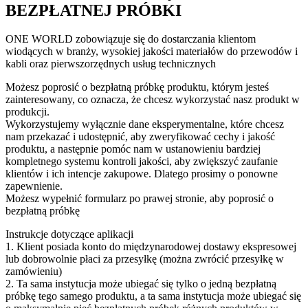
BEZPŁATNEJ PRÓBKI
ONE WORLD zobowiązuje się do dostarczania klientom
wiodących w branży, wysokiej jakości materiałów do przewodów i
kabli oraz pierwszorzędnych usług technicznych
Możesz poprosić o bezpłatną próbkę produktu, którym jesteś
zainteresowany, co oznacza, że ​​chcesz wykorzystać nasz produkt w
produkcji.
Wykorzystujemy wyłącznie dane eksperymentalne, które chcesz
nam przekazać i udostępnić, aby zweryfikować cechy i jakość
produktu, a następnie pomóc nam w ustanowieniu bardziej
kompletnego systemu kontroli jakości, aby zwiększyć zaufanie
klientów i ich intencje zakupowe. Dlatego prosimy o ponowne
zapewnienie.
Możesz wypełnić formularz po prawej stronie, aby poprosić o
bezpłatną próbkę
Instrukcje dotyczące aplikacji
1. Klient posiada konto do międzynarodowej dostawy ekspresowej
lub dobrowolnie płaci za przesyłkę (można zwrócić przesyłkę w
zamówieniu)
2. Ta sama instytucja może ubiegać się tylko o jedną bezpłatną
próbkę tego samego produktu, a ta sama instytucja może ubiegać się