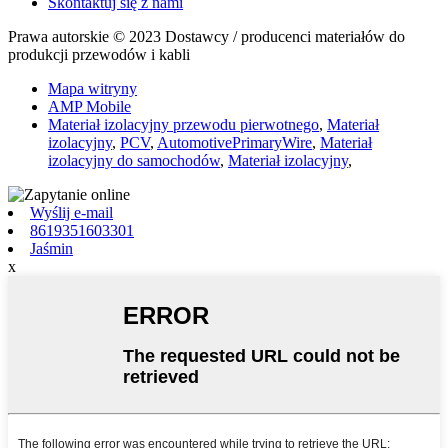
Skontaktuj się z nami
Prawa autorskie © 2023 Dostawcy / producenci materiałów do
produkcji przewodów i kabli
Mapa witryny
AMP Mobile
Materiał izolacyjny przewodu pierwotnego
,
Materiał
izolacyjny
,
PCV
,
AutomotivePrimaryWire
,
Materiał
izolacyjny do samochodów
,
Materiał izolacyjny
,
Wyślij e-mail
8619351603301
Jaśmin
x