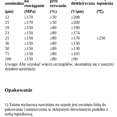
na
przy
nominalna
dielektryczna
topnienia
rozciąganie
zerwaniu
(μm)
(MPa)
(%)
(V/μm)
(℃)
12
≥170
≥50
≥208
15
≥170
≥50
≥200
19
≥150
≥80
≥190
23
≥150
≥80
≥174
25
≥150
≥80
≥170
≥256
36
≥150
≥80
≥150
50
≥150
≥80
≥130
75
≥150
≥80
≥105
100
≥150
≥80
≥90
Uwaga: Aby uzyskać więcej szczegółów, skontaktuj się z naszym
działem sprzedaży.
Opakowanie
1) Taśma mylarowa nawinięta na szpulę jest owinięta folią do
pakowania i umieszczona w sklejonym drewnianym pudełku z
torbą bąbelkową.