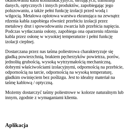
okablowaniu kabli komunikacyjnych, sterujących, transmisji
danych, optycznych i innych produktów, zapobiegając jego
poluzowaniu, a także pełni funkcję izolacji przed wodą i
wilgocią. Metalowa oplotowa warstwa ekranująca na zewnątrz
rdzenia kabla zapobiega również przebiciu izolacji przez
metalowy drut i spowodowaniu zwarcia lub przebicia napięcia.
Podczas wytłaczania osłony, zapobiega ona oparzeniu rdzenia
kabla przez osłonę w wysokiej temperaturze i pełni funkcję
izolacji cieplnej.
Dostarczana przez nas taśma poliestrowa charakteryzuje się
gładką powierzchnią, brakiem pęcherzyków powietrza, porów,
jednolitą grubością, wysoką wytrzymałością mechaniczną,
dobrymi właściwościami izolacyjnymi, odpornością na przebicie,
odpornością na tarcie, odpornością na wysoką temperaturę,
gładkim owinięciem bez poślizgu. Jest to idealny materiał na
taśmę kablową / optyczną.
Możemy dostarczyć taśmy poliestrowe w kolorze naturalnym lub
innym, zgodnie z wymaganiami klienta.
Aplikacja