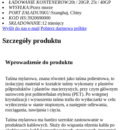
ŁADOWANIE KONTENERÓW:
20t / 20GP, 25t / 40GP
WYSYŁKA:
Przez morze
PORT ZAŁADUNKU:
Szanghaj, Chiny
KOD HS:
3920690000
SKŁADOWANIE:
12 miesięcy
Wyślij do nas e-mail
Pobierz darmową próbkę
Szczegóły produktu
Wprowadzenie do produktu
Taśma mylarowa, znana również jako taśma poliestrowa, to
izolacyjny materiał w kształcie taśmy wykonany z plastrów
półproduktów i plastrów macierzystych, przy czym głównym
surowcem jest politereftalan etylenu (PET). Po wstępnej
krystalizacji i wysuszeniu taśma trafia do wytłaczarki w celu
wytłoczenia w stanie stopionym, a następnie odlewania,
rozciągania, nawijania i cięcia.
Taśma mylarowa ma bardzo szerokie zastosowanie w
produktach kablowych. Służy do wiązania rdzenia kabla po