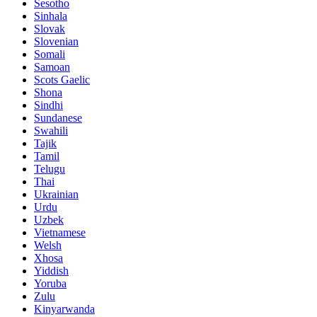
Sesotho
Sinhala
Slovak
Slovenian
Somali
Samoan
Scots Gaelic
Shona
Sindhi
Sundanese
Swahili
Tajik
Tamil
Telugu
Thai
Ukrainian
Urdu
Uzbek
Vietnamese
Welsh
Xhosa
Yiddish
Yoruba
Zulu
Kinyarwanda